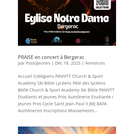
PRAISE en concert à Bergerac
par
PastoJeunes
|
Déc 18, 2025
|
Annonces
Accueil Collégiens PéléVTT Church & Sport
Academy Ski Bible Lycéens Pélé des lycéens
BAFA Church & Sport Academy Ski Bible PéléVTT
Etudiants et Jeunes Pros Aumônerie Etudiante /
Jeunes Pros Cycle Saint Jean-Paul II JMJ BAFA
Aumôneries Inscriptions Mouvements...