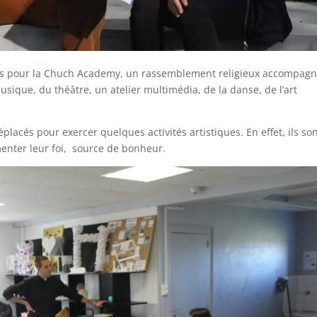
és pour la Chuch Academy, un rassemblement religieux accompag
 musique, du théâtre, un atelier multimédia, de la danse, de l’art
lacés pour exercer quelques activités artistiques. En effet, ils so
enter leur foi, source de bonheur.