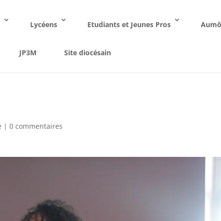
s
Lycéens
Etudiants et Jeunes Pros
Aumô
JP3M
Site diocésain
é
|
0 commentaires