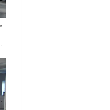
né
nt